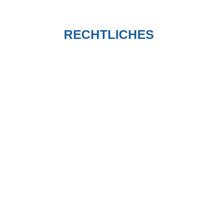
pma@pm-pma.de
E-Mail:
RECHTLICHES
Kontakt
AGB
Impressum
Datenschutzerklärung
© PETER MEYER Project Management • Adviser GmbH,