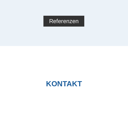
Referenzen
KONTAKT
PETER MEYER Project Management • Adviser GmbH
Nessestr. 1a, D-26789 Leer
Postfach 18 80, D-26768 Leer
Telefon: +49 (0) 491 454508–0
Fax: +49 (0) 491 454508–22