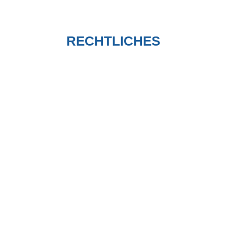
pma@pm-pma.de
E-Mail:
RECHTLICHES
Kontakt
AGB
Impressum
Datenschutzerklärung
© PETER MEYER Project Management • Adviser GmbH,