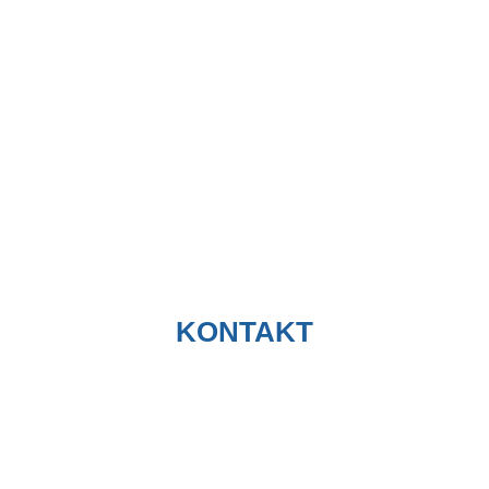
KONTAKT
PETER MEYER Project Management • Adviser GmbH
Nessestr. 1a, D-26789 Leer
Postfach 18 80, D-26768 Leer
Telefon: +49 (0) 491 454508–0
Fax: +49 (0) 491 454508–22