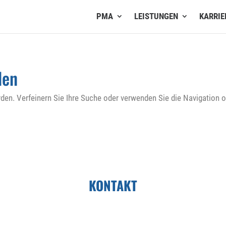
PMA
LEISTUNGEN
KARRIE
den
den. Verfeinern Sie Ihre Suche oder verwenden Sie die Navigation 
KONTAKT
PETER MEYER Project Management • Adviser GmbH
Nessestr. 1a, D-26789 Leer
Postfach 18 80, D-26768 Leer