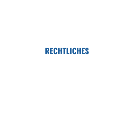
Telefon: +49 (0) 491 454508–0
Fax: +49 (0) 491 454508–22
pma@pm-pma.de
E-Mail:
RECHTLICHES
Kontakt
AGB
Impressum
Datenschutzerklärung